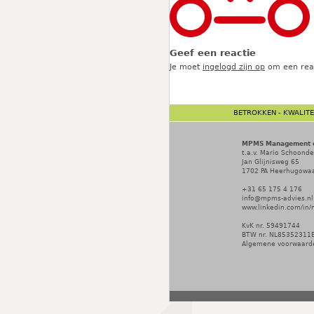
Geef een reactie
Je moet
ingelogd zijn op
om een reac
BETROKKEN - KWALITEI
MPMS Management en
t.a.v. Mario Schoond
Jan Glijnisweg 65
1702 PA
Heerhugowa
+31 65 175 4 176
info@mpms-advies.nl
www.linkedin.com/in
KvK nr. 59491744
BTW nr. NL85352311
Algemene voorwaard