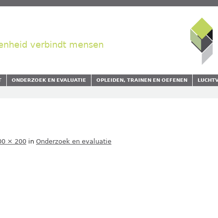
enheid verbindt mensen
T
ONDERZOEK EN EVALUATIE
OPLEIDEN, TRAINEN EN OEFENEN
LUCHT
00 × 200
in
Onderzoek en evaluatie