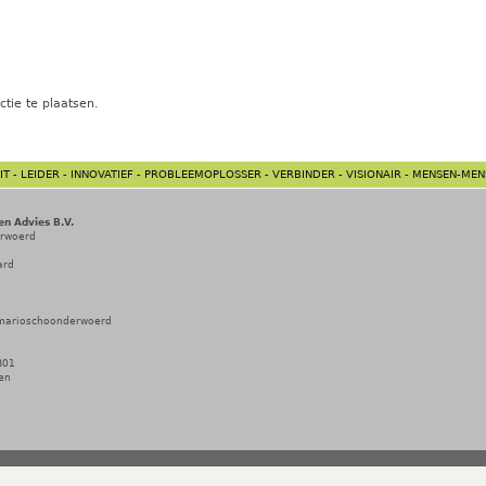
tie te plaatsen.
T - LEIDER - INNOVATIEF - PROBLEEMOPLOSSER - VERBINDER - VISIONAIR - MENSEN-ME
 Advies B.V.
erwoerd
ard
/marioschoonderwoerd
B01
en