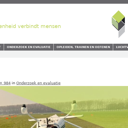
enheid verbindt mensen
T
ONDERZOEK EN EVALUATIE
OPLEIDEN, TRAINEN EN OEFENEN
LUCHT
× 984
in
Onderzoek en evaluatie