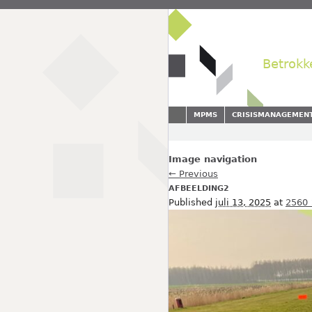
Betrokk
MPMS
CRISISMANAGEMEN
Image navigation
← Previous
AFBEELDING2
Published
juli 13, 2025
at
2560 