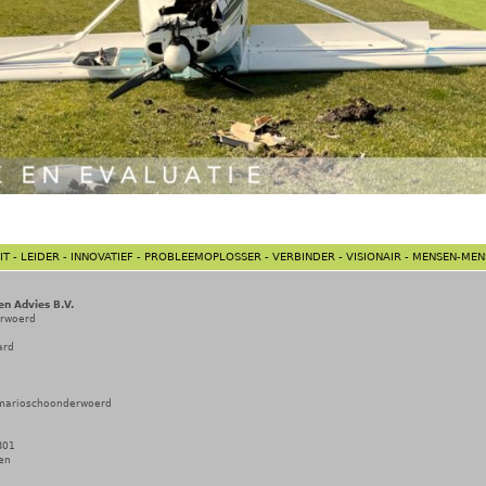
T - LEIDER - INNOVATIEF - PROBLEEMOPLOSSER - VERBINDER - VISIONAIR - MENSEN-ME
 Advies B.V.
erwoerd
ard
/marioschoonderwoerd
B01
en