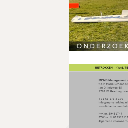
BETROKKEN - KWALITEI
MPMS Management en
t.a.v. Mario Schoond
Jan Glijnisweg 65
1702 PA
Heerhugowa
+31 65 175 4 176
info@mpms-advies.nl
www.linkedin.com/in
KvK nr. 59491744
BTW nr. NL85352311
Algemene voorwaard