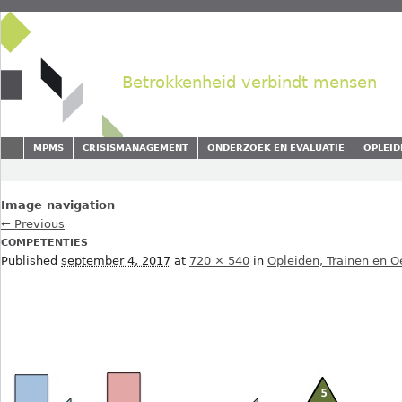
Betrokkenheid verbindt mensen
MPMS
CRISISMANAGEMENT
ONDERZOEK EN EVALUATIE
OPLEID
Image navigation
← Previous
COMPETENTIES
Published
september 4, 2017
at
720 × 540
in
Opleiden, Trainen en 