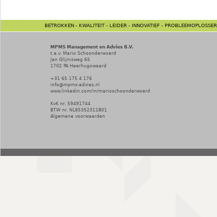
BETROKKEN - KWALITEIT - LEIDER - INNOVATIEF - PROBLEEMOPLOSSER
MPMS Management en Advies B.V.
t.a.v. Mario Schoonderwoerd
Jan Glijnisweg 65
1702 PA
Heerhugowaard
+31 65 175 4 176
info@mpms-advies.nl
www.linkedin.com/in/marioschoonderwoerd
KvK nr. 59491744
BTW nr. NL85352311B01
Algemene voorwaarden