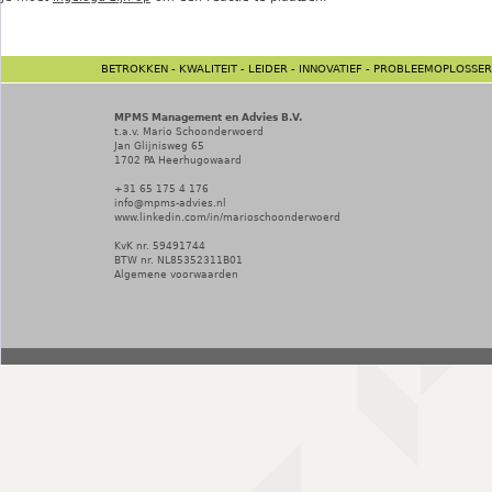
BETROKKEN - KWALITEIT - LEIDER - INNOVATIEF - PROBLEEMOPLOSSER
MPMS Management en Advies B.V.
t.a.v. Mario Schoonderwoerd
Jan Glijnisweg 65
1702 PA
Heerhugowaard
+31 65 175 4 176
info@mpms-advies.nl
www.linkedin.com/in/marioschoonderwoerd
KvK nr. 59491744
BTW nr. NL85352311B01
Algemene voorwaarden