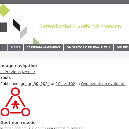
Betrokkenheid verbindt mensen
MPMS
CRISISMANAGEMENT
ONDERZOEK EN EVALUATIE
OPLEID
Image navigation
← Previous
Next →
TRIAS
Published
januari 30, 2024
at
104 × 102
in
Onderzoek en evaluatie
Geef een reactie
Je moet
ingelogd zijn op
om een reactie te plaatsen.