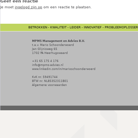
Geef een reactie
Je moet
ingelogd zijn op
om een reactie te plaatsen.
BETROKKEN - KWALITEIT - LEIDER - INNOVATIEF - PROBLEEMOPLOSSER
MPMS Management en Advies B.V.
t.a.v. Mario Schoonderwoerd
Jan Glijnisweg 65
1702 PA
Heerhugowaard
+31 65 175 4 176
info@mpms-advies.nl
www.linkedin.com/in/marioschoonderwoerd
KvK nr. 59491744
BTW nr. NL85352311B01
Algemene voorwaarden