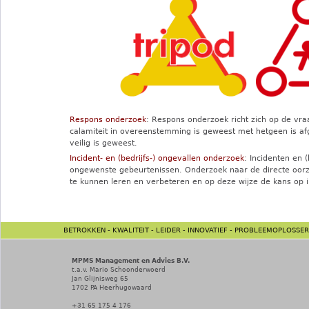
Respons onderzoek
: Respons onderzoek richt zich op de vra
calamiteit in overeenstemming is geweest met hetgeen is afge
veilig is geweest.
Incident- en (bedrijfs-) ongevallen onderzoek
: Incidenten en 
ongewenste gebeurtenissen. Onderzoek naar de directe oorz
te kunnen leren en verbeteren en op deze wijze de kans op i
BETROKKEN - KWALITEIT - LEIDER - INNOVATIEF - PROBLEEMOPLOSSER
MPMS Management en Advies B.V.
t.a.v. Mario Schoonderwoerd
Jan Glijnisweg 65
1702 PA
Heerhugowaard
+31 65 175 4 176