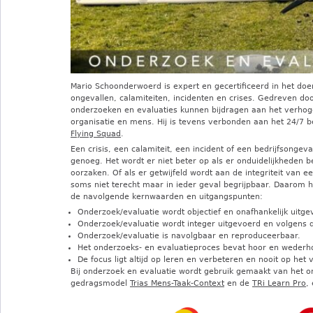
Mario Schoonderwoerd is expert en gecertificeerd in het doe
ongevallen, calamiteiten, incidenten en crises. Gedreven doo
onderzoeken en evaluaties kunnen bijdragen aan het verhogen 
organisatie en mens. Hij is tevens verbonden aan het 24/7 be
Flying Squad
.
Een crisis, een calamiteit, een incident of een bedrijfsongev
genoeg. Het wordt er niet beter op als er onduidelijkheden 
oorzaken. Of als er getwijfeld wordt aan de integriteit van
soms niet terecht maar in ieder geval begrijpbaar. Daarom ha
de navolgende kernwaarden en uitgangspunten:
Onderzoek/evaluatie wordt objectief en onafhankelijk uitge
Onderzoek/evaluatie wordt integer uitgevoerd en volgens de
Onderzoek/evaluatie is navolgbaar en reproduceerbaar.
Het onderzoeks- en evaluatieproces bevat hoor en wederh
De focus ligt altijd op leren en verbeteren en nooit op het
Bij onderzoek en evaluatie wordt gebruik gemaakt van het 
gedragsmodel
Trias Mens-Taak-Context
en de
TR
i
Learn Pro
,