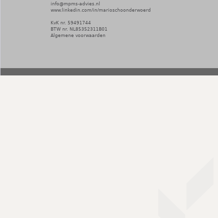
info@mpms-advies.nl
www.linkedin.com/in/marioschoonderwoerd
KvK nr. 59491744
BTW nr. NL85352311B01
Algemene voorwaarden